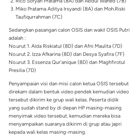
Rico Sofyan Pratama (8A) dan Abdul Wahed (7B)
Miko Pratama Aditya Irsyandi (8A) dan Moh.Riski
Taufiqurrahman (7C)
Sedangkan pasangan calon OSIS dan wakil OSIS Putri
adalah :
No.urut 1. Alda Riskiatul (8D) dan Afni Maulita (7D)
No.urut 2. Izza Afkarina (8D) dan Desya Syafira (7F)
No.urut 3. Essenza Qur’anique (8D) dan Maghfirotul
Presilia (7D)
Penyampaian visi dan misi calon ketua OSIS tersebut
direkam dalam bentuk video pendek kemudian video
tersebut dikirim ke grup wali kelas. Peserta didik
yang sudah stand by di depan HP masing-masing
menyimak video tersebut. kemudian mereka bisa
menyampaikan suaranya dikirim di grup atau japri
kepada wali kelas masing-masing.