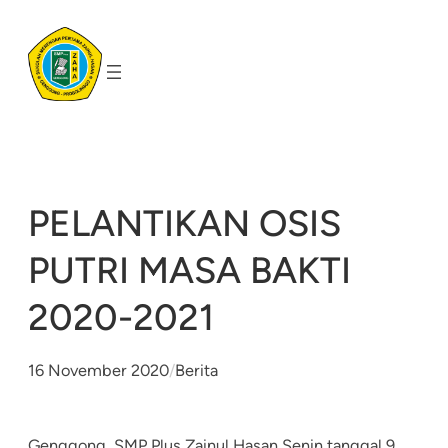
Skip
to
content
PELANTIKAN OSIS
PUTRI MASA BAKTI
2020-2021
16 November 2020
/
Berita
Genggong,
SMP Plus Zainul Hasan
Senin tanggal 9