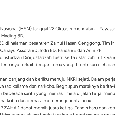
asional (HSN) tanggal 22 Oktober mendatang, Yayasa
 Mading 3D.
3D di halaman pesantren Zainul Hasan Genggong. Tim Ma
Cahayu Assofa 8D, Indri 8D, Farisa 8E dan Arini 7F.
 ustadzah Dini, ustadzah Lastri serta ustadzah Tutik y
tentunya terkait dengan tema yang ditentukan oleh panitia
alanan panjang dan berliku menuju NKRI sejati. Dalam per
 radikalisme dan narkoba. Begitupun maraknya berita-be
n beberapa santri yang merhasil melalui jalan terjal m
 narkoba dan berhasil memerangi berita hoax.
P ZAHA 1 dapat meraih juara ketiga. Tangis haru dan keb