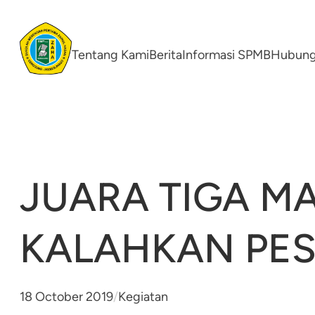
Skip
to
content
Tentang Kami
Berita
Informasi SPMB
Hubung
JUARA TIGA MA
KALAHKAN PE
18 October 2019
/
Kegiatan