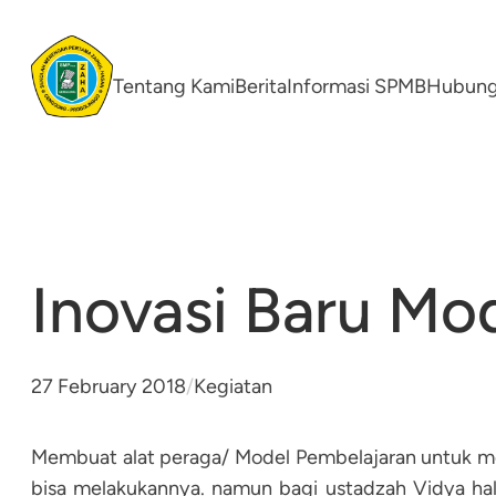
Skip
to
content
Tentang Kami
Berita
Informasi SPMB
Hubung
Inovasi Baru Mode
27 February 2018
/
Kegiatan
Membuat alat peraga/ Model Pembelajaran untuk 
bisa melakukannya. namun bagi ustadzah Vidya hal 