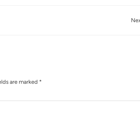
Nex
elds are marked
*