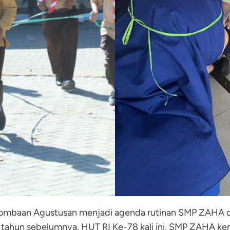
erlombaan Agustusan menjadi agenda rutinan SMP ZAHA d
ri tahun sebelumnya, HUT RI Ke-78 kali ini, SMP ZAHA 