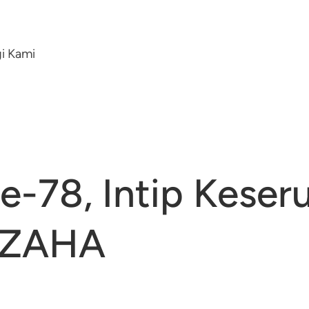
i Kami
e-78, Intip Kese
 ZAHA