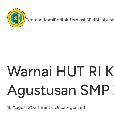
Skip
to
content
Tentang Kami
Berita
Informasi SPMB
Hubung
Warnai HUT RI K
Agustusan SMP
16 August 2023
/
Berita
, 
Uncategorized