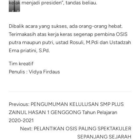
kelak menjadi presiden”, tandas beliau.
Pasangan
Pasangan
Calon
Calon
Ketua
Ketua
Dibalik acara yang sukses, ada orang-orang hebat.
dan
dan
Terimakasih atas kerja keras segenap pembina OSIS
Wakil
Wakil
putra maupun putri, ustad Rosuli, M.Pdi dan Ustadzah
OSIS
OSIS
Putra
Putri
Ema priatini, S.Pd.
Tim kreatif
Penulis : Vidya Firdaus
Previous:
PENGUMUMAN KELULUSAN SMP PLUS
ZAINUL HASAN 1 GENGGONG Tahun Pelajaran
2020-2021
Next:
PELANTIKAN OSIS PALING SPEKTAKULER
SEPANJANG SEJARAH