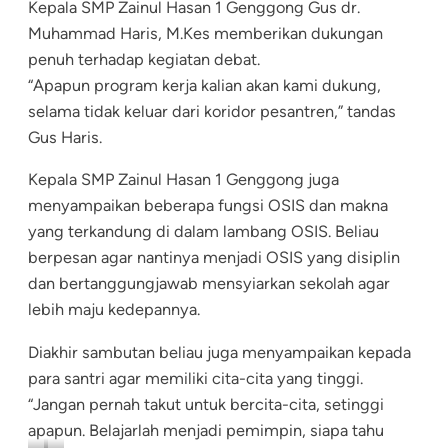
Zainul
Kepala SMP Zainul Hasan 1 Genggong Gus dr.
Hasan
Muhammad Haris, M.Kes memberikan dukungan
1
penuh terhadap kegiatan debat.
Genggong
Gus
“Apapun program kerja kalian akan kami dukung,
dr.
selama tidak keluar dari koridor pesantren,” tandas
Muhammad
Gus Haris.
Haris,
M.
Kepala SMP Zainul Hasan 1 Genggong juga
Kes
menyampaikan beberapa fungsi OSIS dan makna
yang terkandung di dalam lambang OSIS. Beliau
berpesan agar nantinya menjadi OSIS yang disiplin
dan bertanggungjawab mensyiarkan sekolah agar
lebih maju kedepannya.
Diakhir sambutan beliau juga menyampaikan kepada
para santri agar memiliki cita-cita yang tinggi.
“Jangan pernah takut untuk bercita-cita, setinggi
apapun. Belajarlah menjadi pemimpin, siapa tahu