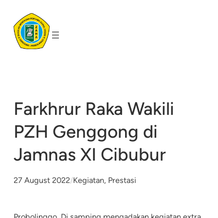
Skip
to
content
Farkhrur Raka Wakili
PZH Genggong di
Jamnas XI Cibubur
27 August 2022
/
Kegiatan
, 
Prestasi
Probolinggo, Di samping mengadakan kegiatan extra