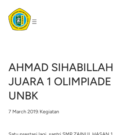
Skip
to
content
AHMAD SIHABILLAH
JUARA 1 OLIMPIADE
UNBK
7 March 2019
/
Kegiatan
Satu prestasi lagi, santri SMP ZAINUL HASAN 1